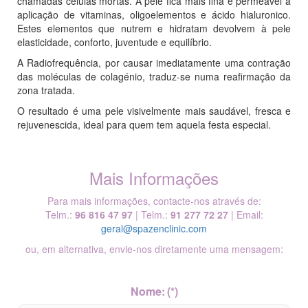
chamadas células mortas. A pele fica mais fina e permeável à
aplicação de vitaminas, oligoelementos e ácido hialuronico.
Estes elementos que nutrem e hidratam devolvem à pele
elasticidade, conforto, juventude e equilíbrio.
A Radiofrequência, por causar imediatamente uma contração
das moléculas de colagénio, traduz-se numa reafirmação da
zona tratada.
O resultado é uma pele visivelmente mais saudável, fresca e
rejuvenescida, ideal para quem tem aquela festa especial.
Mais Informações
Para mais informações, contacte-nos através de:
Telm.:
96 816 47 97
| Telm.:
91 277 72 27
| Email:
geral@spazenclinic.com
ou, em alternativa, envie-nos diretamente uma mensagem:
Nome:
(*)