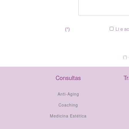
(*)
Li e a
(*)
Consultas
T
Anti-Aging
Coaching
Medicina Estética