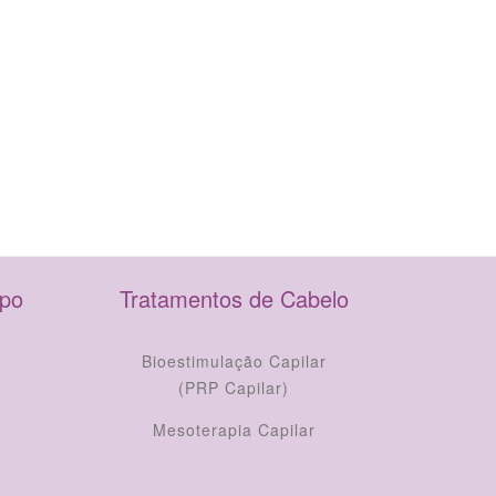
rpo
Tratamentos de Cabelo
Bioestimulação Capilar
(PRP Capilar)
Mesoterapia Capilar