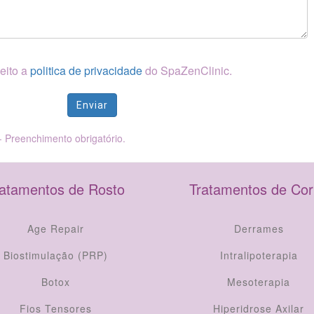
ceito a
politica de privacidade
do SpaZenClinic.
Enviar
 - Preenchimento obrigatório.
ratamentos de Rosto
Tratamentos de Co
Age Repair
Derrames
Biostimulação (PRP)
Intralipoterapia
Botox
Mesoterapia
Fios Tensores
Hiperidrose Axilar