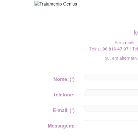
M
Para mais i
Telm.:
96 816 47 97
| Te
ou, em alternat
Nome:
(*)
Telefone:
E-mail:
(*)
Messagem: