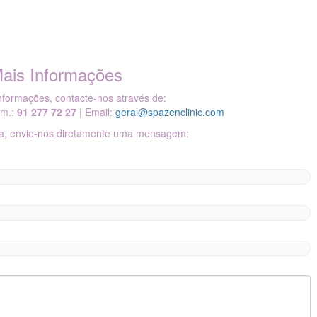
ais Informações
nformações, contacte-nos através de:
lm.:
91 277 72 27
| Email:
geral@spazenclinic.com
iva, envie-nos diretamente uma mensagem: